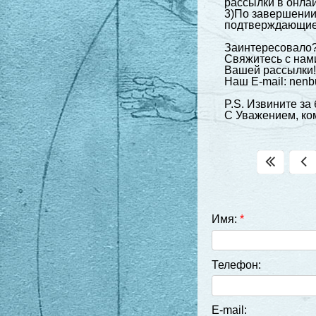
рассылки в онла
3)По завершении
подтверждающие 
Заинтересовало
Свяжитесь с нами
Вашей рассылки
Наш E-mail: nenb
P.S. Извините за
С Уважением, ко
Имя:
*
Телефон:
E-mail: