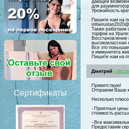
дающей возможно
для разумного(ор
Урожайность кра
.
Пишите нам на п
infoeruslan2020
Также работаем 
торфов на Урале: h
Восстановление 
высококлассная 
Все это повышае
и иммунитета жи
Пишите нам на i
.
Дмитрий
+79123
Приветствую!
Отправим Ваше к
Сертификаты
Несколько плюсов
- Приятные цены
стоимость рассы
- Все максимальн
Предоставим скр