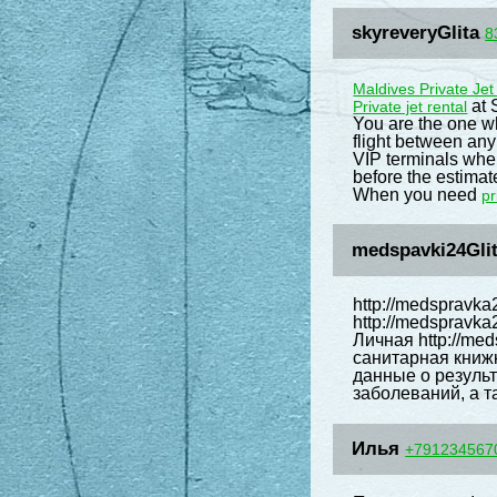
skyreveryGlita
8
Maldives Private Je
at 
Private jet rental
You are the one wh
flight between any 
VIP terminals wher
before the estimate
When you need
pr
medspavki24Gli
http://medspravk
http://medspravka
Личная http://med
санитарная книжк
данные о резуль
заболеваний, а т
Илья
+791234567