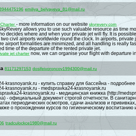
3944475196
emiliya_belyayeva_81@mail.ru
- more information on our website
t Charter
skyrevery.com
SkyRevery allows you to use such valuable resource as time most
o decides where and when your private jet will fly. It is possibl
two civil airports worldwide round the clock. In airports, privat
e airport formalities are minimized, and all handling is really f
d time of the departure of the rented private jet.
now, we can organise your flight with departure i
ivate jet charter
ta
81171297153
dosifeivoroncov1994300@mail.ru
a24-krasnoyarsk.ru - купить справку для бассейна - подробне
24-krasnoyarsk.ru - medspravka24-krasnoyarsk.ru
spravka24-krasnoyarsk.ru - медицинская книжка (http://medspr
а) - официальный документ строгой отчетности. В санитар
татах периодических осмотров, сдачи анализов и прививка
акже о прохождении курсов по гигиеническому воспитанию и
06
tradculockce1980@mail.ru