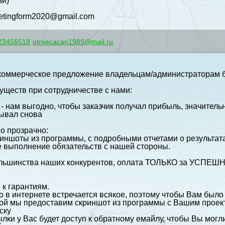
зи)
ketingform2020@gmail.com
23456518
otreecacan1989@mail.ru
оммерческое предложение владельцам/администраторам бо
уществ при сотрудничестве с нами:
 - нам выгодно, чтобы заказчик получал прибыль, значите
зывал снова
о прозрачно:
иншоты из программы, с подробными отчетами о результат
выполнение обязательств с нашей стороны.
большинства наших конкурентов, оплата ТОЛЬКО за УСПЕШ
 к гарантиям.
 в интернете встречается всякое, поэтому чтобы Вам было
ой мы предоставим скриншот из программы с Вашим прое
ску
лки у Вас будет доступ к обратному емайлу, чтобы Вы мог