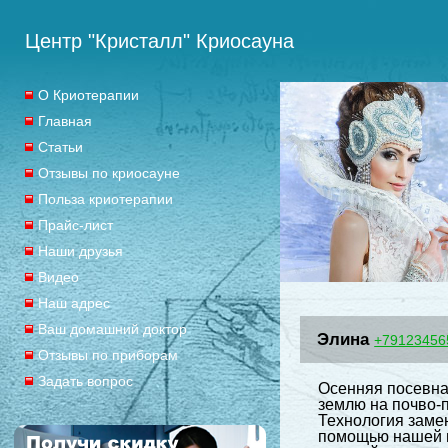
Центр "Кристалл" Криосауна
О Криотерапии
Главная
Статьи
Отзывы по криосауне
Польза криотерапии
Прайс-лист
Наши друзья
Видео
Наш адрес
Ваш домашний доктор
Элина
+79123456
Отзывы по приборам
Задать вопрос
Осенняя посевна
землю на почво-п
Технология заме
помощью нашей и