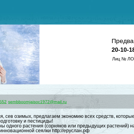
Предва
20-10-1
Лиц № ЛО-
552
sembboomjaisoc1972@mail.ru
я, сев озимых, предлагаем экономию всех средств, которы
одготовку и пестициды!
ны одного растения (сорняков или предыдущих растений) н
нновационной сеялки http://еруслан.рф