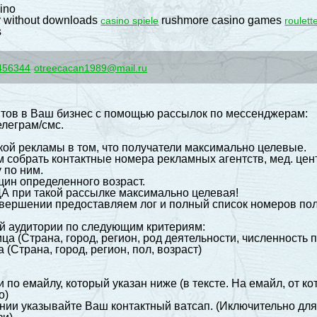
sino
r without downloads
rushmore casino games
casino spiele
roulett
s
456344
otreecacan1989@mail.ru
тов в Ваш бизнес с помощью рассылок по мессенджерам:
елеграм/смс.
кой рекламы в том, что получатели максимально целевые.
собрать контактные номера рекламных агентств, мед. центр
 по ним.
ин определенного возраст.
ЦА при такой рассылке максимально целевая!
завершении предоставляем лог и полный список номеров по
ой аудитории по следующим критериям:
ца (Страна, город, регион, род деятельности, численность 
 (Страна, город, регион, пол, возраст)
 по емайлу, который указан ниже (в тексте. На емайл, от 
о)
нии указывайте Ваш контактный ватсап. (Иключительно для