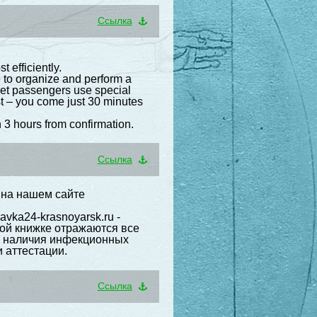
Cсылка
 efficiently.
e to organize and perform a
e jet passengers use special
ast – you come just 30 minutes
n 3 hours from confirmation.
Cсылка
е на нашем сайте
avka24-krasnoyarsk.ru -
ной книжке отражаются все
х, наличия инфекционных
 аттестации.
Cсылка