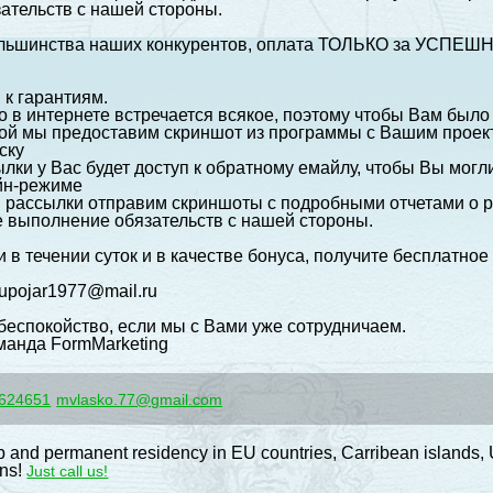
ательств с нашей стороны.
большинства наших конкурентов, оплата ТОЛЬКО за УСПЕШ
 к гарантиям.
 в интернете встречается всякое, поэтому чтобы Вам было
ой мы предоставим скриншот из программы с Вашим прое
ску
лки у Вас будет доступ к обратному емайлу, чтобы Вы мог
йн-режиме
 рассылки отправим скриншоты с подробными отчетами о р
выполнение обязательств с нашей стороны.
 в течении суток и в качестве бонуса, получите бесплатно
!
upojar1977@mail.ru
 беспокойство, если мы с Вами уже сотрудничаем.
манда FormMarketing
624651
mvlasko.77@gmail.com
p and permanent residency in EU countries, Carribean islands,
ons!
Just call us!