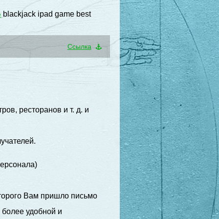
blackjack ipad game best
e
Cсылка
ов, ресторанов и т. д. и
лучателей.
персонала)
которого Вам пришло письмо
 более удобной и