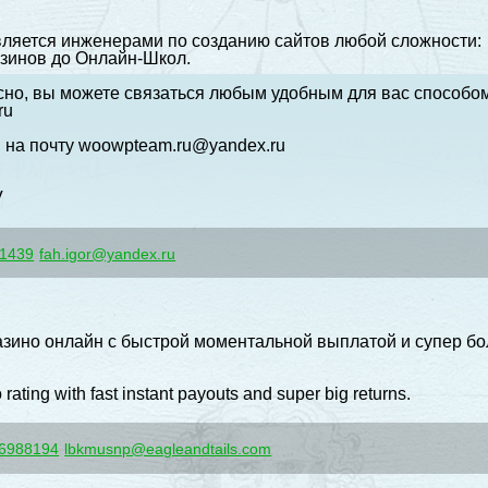
ляется инженерами по созданию сайтов любой сложности:
азинов до Онлайн-Школ.
сно, вы можете связаться любым удобным для вас способом
ru
м на почту woowpteam.ru@yandex.ru
V
1439
fah.igor@yandex.ru
азино онлайн с быстрой моментальной выплатой и супер бо
rating with fast instant payouts and super big returns.
6988194
lbkmusnp@eagleandtails.com