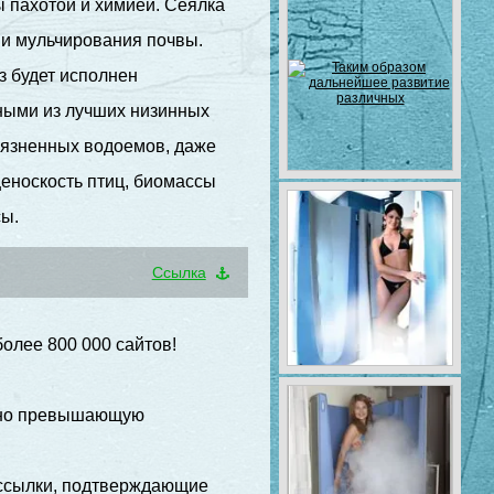
 пахотой и химией. Сеялка
 и мульчирования почвы.
з будет исполнен
ными из лучших низинных
грязненных водоемов, даже
ценоскость птиц, биомассы
сы.
Cсылка
лее 800 000 сайтов!
льно превышающую
ассылки, подтверждающие