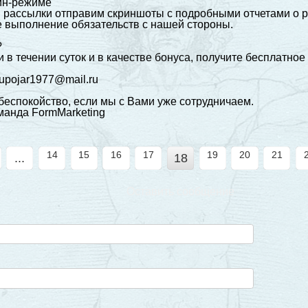
йн-режиме
 рассылки отправим скриншоты с подробными отчетами о р
выполнение обязательств с нашей стороны.
?
 в течении суток и в качестве бонуса, получите бесплатно
!
upojar1977@mail.ru
 беспокойство, если мы с Вами уже сотрудничаем.
манда FormMarketing
14
15
16
17
19
20
21
...
18
Оставить сообщение