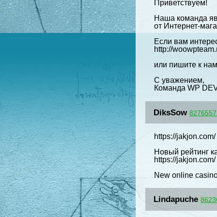
Приветствуем!
Наша команда яв
от Интернет-маг
Если вам интере
http://woowpteam.
или пишите к на
С уважением,
Команда WP DE
DiksSow
8276557
https://jakjon.com/
Новый рейтинг к
https://jakjon.com/
New online casino 
Lindapuche
8623