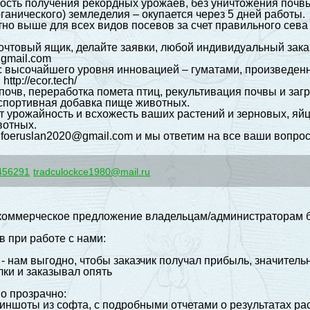
сть получения рекордных урожаев, без уничтожения почвы
ганического) земледелия – окупается через 5 дней работы.
тно выше для всех видов посевов за счет правильного сева
очтовый ящик, делайте заявки, любой индивидуальный зака
@gmail.com
с высочайшего уровня инновацией – гуматами, произведен
ttp://ecor.tech/
почв, переработка помета птиц, рекультивация почвы и за
спортивная добавка пище животных.
т урожайность и всхожесть ваших растений и зерновых, яй
вотных.
nfoeruslan2020@gmail.com и мы ответим на все ваши вопро
456291
tradculockce1980@mail.ru
оммерческое предложение владельцам/администраторам бо
 при работе с нами:
 - нам выгодно, чтобы заказчик получал прибыль, значите
лки и заказывал опять
о прозрачно:
иншоты из софта, с подробными отчетами о результатах р