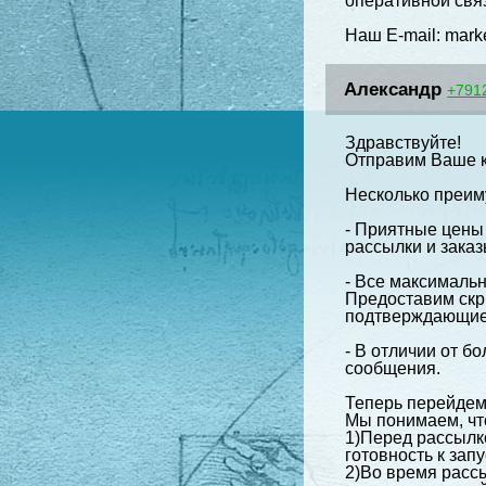
оперативной свя
Наш E-mail: mar
Александр
+791
Здравствуйте!
Отправим Ваше к
Несколько преим
- Приятные цены
рассылки и зака
- Все максимальн
Предоставим скр
подтверждающие 
- В отличии от 
сообщения.
Теперь перейдем
Мы понимаем, что
1)Перед рассылк
готовность к запу
2)Во время рассы