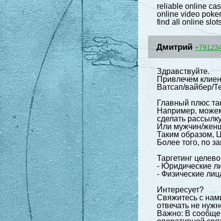
reliable online ca
online video poke
find all online slot
Дмитрий
+79123
Здравствуйте.
Привлечем клиен
Ватсап/вайбер/Т
Главный плюс та
Например, можем 
сделать рассылку
Или мужчин/женщ
Таким образом, 
Более того, по 
Таргетинг целев
- Юридические ли
- Физические лица
Интересует?
Свяжитесь с нами
отвечать не нужн
Важно: В сообще