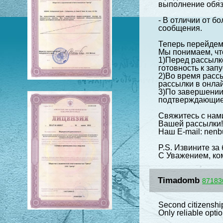
выполнение обяз
- В отличии от 
сообщения.
Теперь перейдем
Мы понимаем, что
1)Перед рассылк
готовность к запу
2)Во время рассы
рассылки в онла
3)По завершении
подтверждающие 
Свяжитесь с нами
Вашей рассылки
Наш E-mail: nenb
P.S. Извините за
С Уважением, ко
Timadomb
87183
Second citizenshi
Only reliable opti